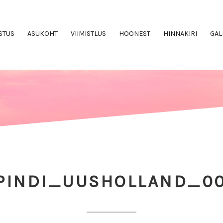
STUS
ASUKOHT
VIIMISTLUS
HOONEST
HINNAKIRI
GAL
PINDI_UUSHOLLAND_0