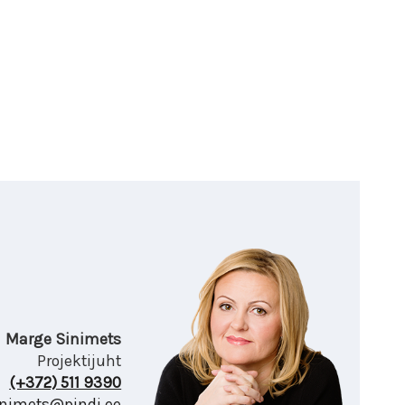
Marge Sinimets
Projektijuht
(+372) 511 9390
nimets@pindi.ee