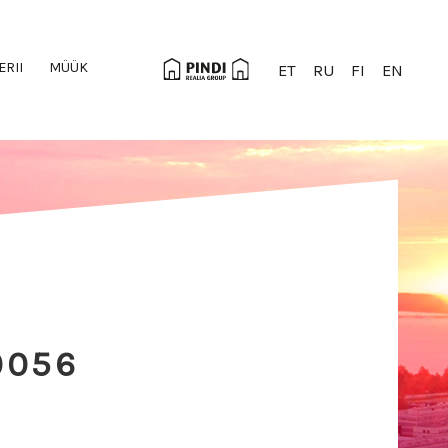
ERII
MÜÜK
ET
RU
FI
EN
0056