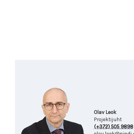
Olav Leok
Projektijuht
(+372) 505 9898
olav.leok@pindi.