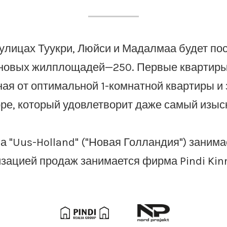
 улицах Туукри, Люйси и Мадалмаа будет по
новых жилплощадей—250. Первые квартиры 
ная от оптимальной 1-комнатной квартиры и 
ре, который удовлетворит даже самый изыс
 "Uus-Holland" ("Новая Голландия") занимае
зацией продаж занимается фирма Pindi Kinn