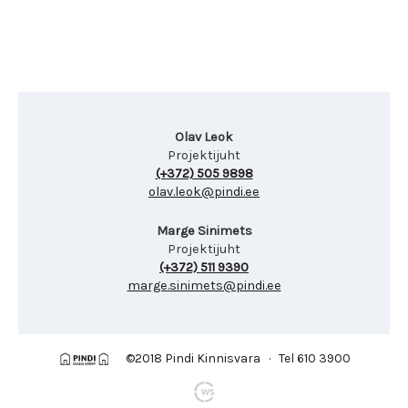
Olav Leok
Projektijuht
(+372) 505 9898
olav.leok@pindi.ee
Marge Sinimets
Projektijuht
(+372) 511 9390
marge.sinimets@pindi.ee
©2018 Pindi Kinnisvara · Tel 610 3900