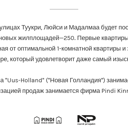
 улицах Туукри, Люйси и Мадалмаа будет по
новых жилплощадей—250. Первые квартиры 
ная от оптимальной 1-комнатной квартиры и 
ре, который удовлетворит даже самый изыс
 "Uus-Holland" ("Новая Голландия") занимае
зацией продаж занимается фирма Pindi Kinn