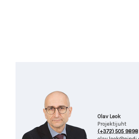
Olav Leok
Projektijuht
(+372) 505 9898
olav.leok@pindi.