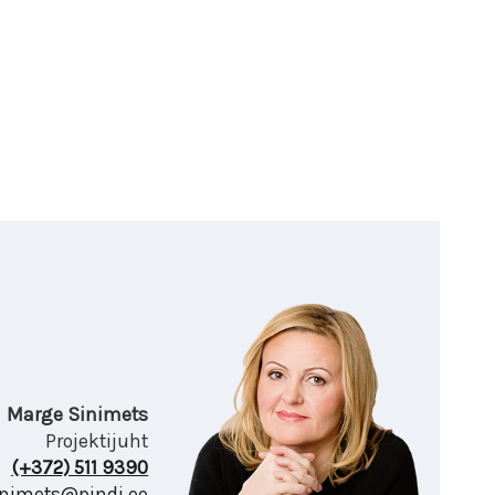
Marge Sinimets
Projektijuht
(+372) 511 9390
nimets@pindi.ee