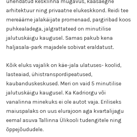
ühendatud kesklinna mugavus, kaasaegne
arhitektuur ning privaatne elukeskkond. Reidi tee
mereäärne jalakäijate promenaad, pargiribad koos
puhkealadega, jalgrattateed on minutilise
jalutuskäigu kaugusel. Samas pakub kena
haljasala-park majadele sobivat eraldatust.
Kõik eluks vajalik on käe-jala ulatuses- koolid,
lasteaiad, ühistranspordipeatused,
kaubanduskeskused. Meri on vaid 5 minutilise
jalutuskäigu kaugusel. Ka Kadriorgu või
vanalinna minekuks ei ole autot vaja. Eriliseks
maiuspalaks on uus elurajoon aga kvartalijagu
eemal asuva Tallinna Ülikooli tudengitele ning
õppejõududele.