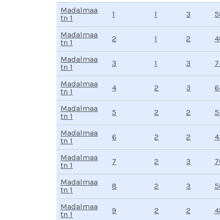
Madalmaa
1
3
1
5
tn 1
Madalmaa
2
2
1
4
tn 1
Madalmaa
3
3
1
7
tn 1
Madalmaa
4
3
2
6
tn 1
Madalmaa
5
2
2
5
tn 1
Madalmaa
6
2
2
4
tn 1
Madalmaa
7
3
2
7
tn 1
Madalmaa
8
3
2
5
tn 1
Madalmaa
9
2
2
4
tn 1