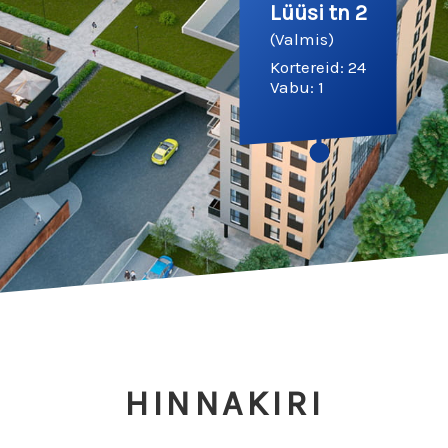
Lüüsi tn 2
(Valmis)
Kortereid: 24
Vabu: 1
HINNAKIRI