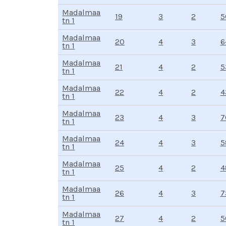
Madalmaa
19
2
3
5
tn 1
Madalmaa
20
3
4
6
tn 1
Madalmaa
21
2
4
5
tn 1
Madalmaa
22
2
4
4
tn 1
Madalmaa
23
3
4
7
tn 1
Madalmaa
24
3
4
5
tn 1
Madalmaa
25
2
4
4
tn 1
Madalmaa
26
3
4
7
tn 1
Madalmaa
27
2
4
5
tn 1