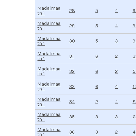
Madalmaa
28
4
5
9
tn 1
Madalmaa
29
4
5
9
tn 1
Madalmaa
30
3
5
9
tn 1
Madalmaa
31
2
6
3
tn 1
Madalmaa
32
2
6
5
tn 1
Madalmaa
33
4
6
1
tn 1
Madalmaa
34
4
2
8
tn 1
Madalmaa
35
3
3
6
tn 1
Madalmaa
36
2
3
4
tn 1