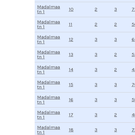
Madalmaa
10
3
2
7
tn 1
Madalmaa
11
2
2
5
tn 1
Madalmaa
12
3
3
6
tn 1
Madalmaa
13
2
3
5
tn 1
Madalmaa
14
2
3
4
tn 1
Madalmaa
15
3
3
7
tn 1
Madalmaa
16
3
3
5
tn 1
Madalmaa
17
2
3
4
tn 1
Madalmaa
18
3
3
7
tn 1