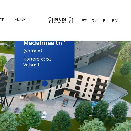
ERII
MÜÜK
ET
RU
FI
EN
Madalmaa tn 1
(Valmis)
Kortereid: 53
Vabu: 1