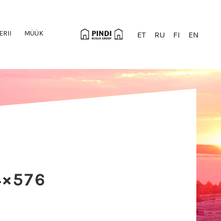
ERII
MÜÜK
ET
RU
FI
EN
×576