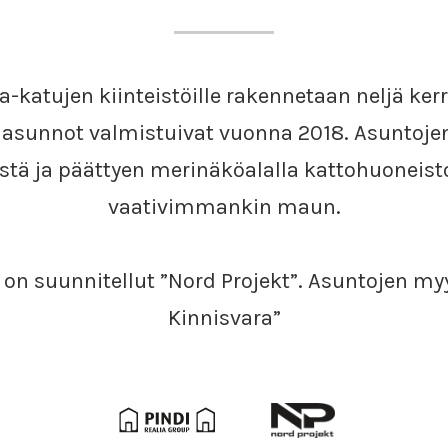
-katujen kiinteistöille rakennetaan neljä ker
asunnot valmistuivat vuonna 2018. Asuntojen 
stä ja päättyen merinäköalalla kattohuoneisto
vaativimmankin maun.
on suunnitellut ”Nord Projekt”. Asuntojen my
Kinnisvara”