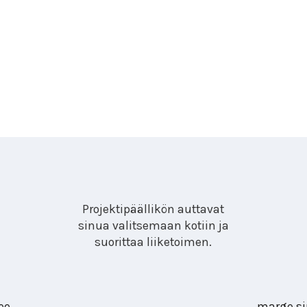
Projektipäällikön auttavat
sinua valitsemaan kotiin ja
suorittaa liiketoimen.
ee
marge.si