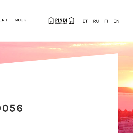
ERII
MÜÜK
ET
RU
FI
EN
0056