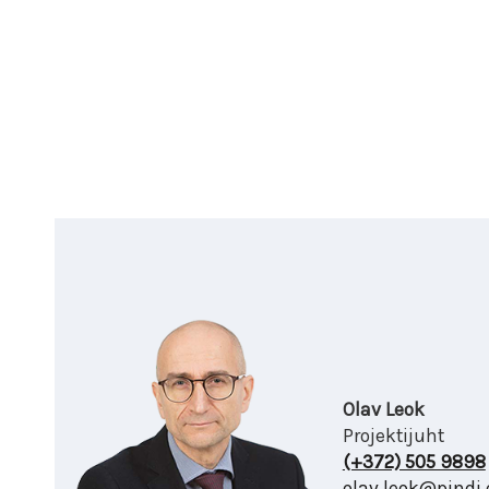
Olav Leok
Projektijuht
(+372) 505 9898
olav.leok@pindi.