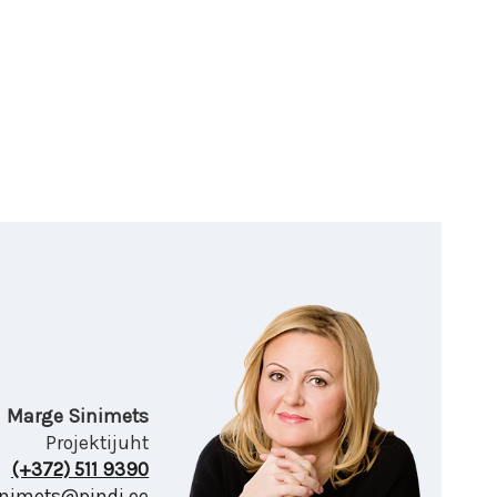
Marge Sinimets
Projektijuht
(+372) 511 9390
nimets@pindi.ee