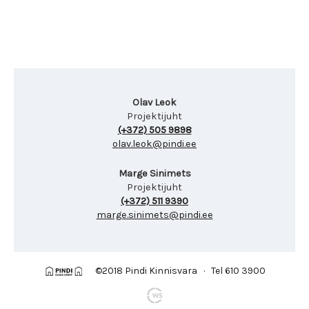
Olav Leok
Projektijuht
(+372) 505 9898
olav.leok@pindi.ee
Marge Sinimets
Projektijuht
(+372) 511 9390
marge.sinimets@pindi.ee
©2018 Pindi Kinnisvara · Tel 610 3900