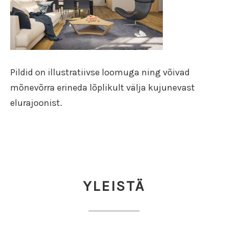
Pildid on illustratiivse loomuga ning võivad
mõnevõrra erineda lõplikult välja kujunevast
elurajoonist.
YLEISTÄ