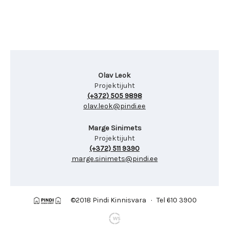
Olav Leok
Projektijuht
(+372) 505 9898
olav.leok@pindi.ee
Marge Sinimets
Projektijuht
(+372) 511 9390
marge.sinimets@pindi.ee
©2018 Pindi Kinnisvara · Tel 610 3900