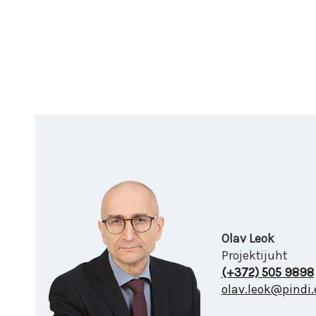
Olav Leok
Projektijuht
(+372) 505 9898
olav.leok@pindi.