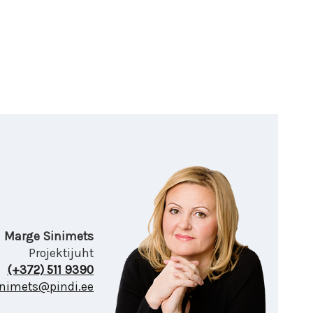
Marge Sinimets
Projektijuht
(+372) 511 9390
nimets@pindi.ee