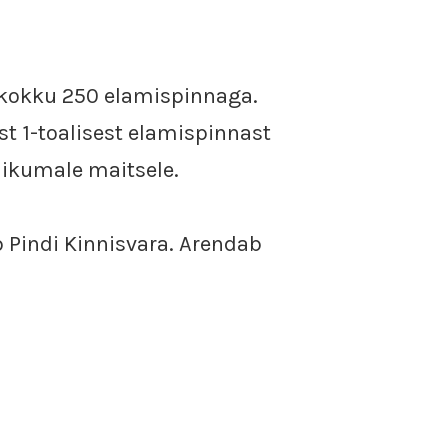
a kokku 250 elamispinnaga.
st 1-toalisest elamispinnast
likumale maitsele.
b Pindi Kinnisvara. Arendab