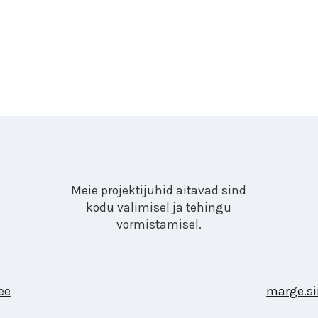
Meie projektijuhid aitavad sind
kodu valimisel ja tehingu
vormistamisel.
ee
marge.si