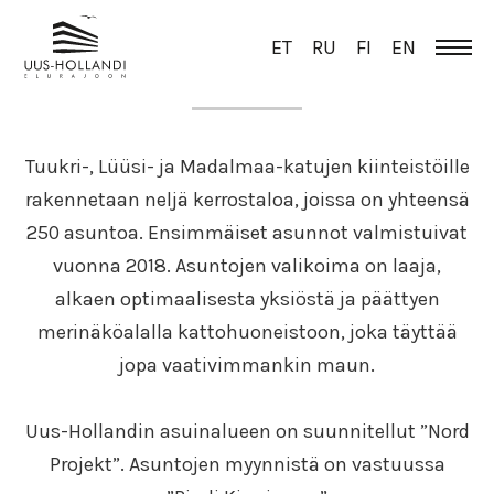
ET
RU
FI
EN
YLEISTÄ
Tuukri-, Lüüsi- ja Madalmaa-katujen kiinteistöille
rakennetaan neljä kerrostaloa, joissa on yhteensä
250 asuntoa. Ensimmäiset asunnot valmistuivat
vuonna 2018. Asuntojen valikoima on laaja,
alkaen optimaalisesta yksiöstä ja päättyen
merinäköalalla kattohuoneistoon, joka täyttää
jopa vaativimmankin maun.
Uus-Hollandin asuinalueen on suunnitellut ”Nord
Projekt”. Asuntojen myynnistä on vastuussa