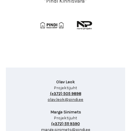
”Pindi Kinnisvara”
Olav Leok
Projektijuht
(+372) 505 9898
olav.leok@pindi.ee
Marge Sinimets
Projektijuht
(+372) 511 9390
marge.sinimets@pindi.ee