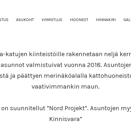
YLEISTÄ
STUS
ASUKOHT
VIIMISTLUS
HOONEST
HINNAKIRI
GAL
-katujen kiinteistöille rakennetaan neljä ker
asunnot valmistuivat vuonna 2018. Asuntojen 
stä ja päättyen merinäköalalla kattohuoneisto
vaativimmankin maun.
on suunnitellut ”Nord Projekt”. Asuntojen my
Kinnisvara”