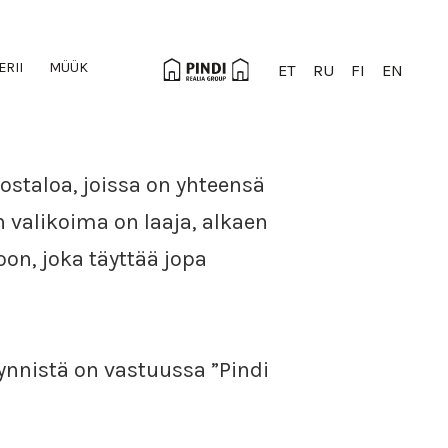
ERII
MÜÜK
ET
RU
FI
EN
rostaloa, joissa on yhteensä
valikoima on laaja, alkaen
on, joka täyttää jopa
ynnistä on vastuussa ”Pindi