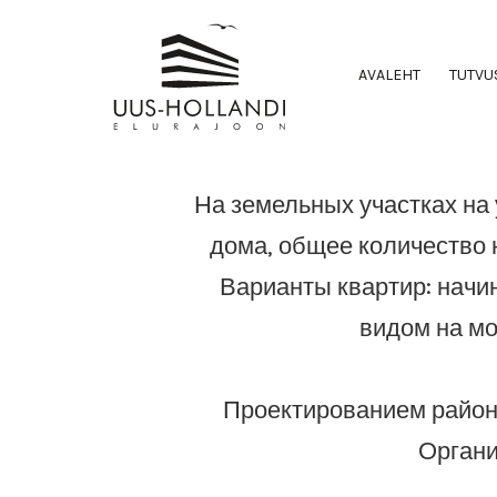
AVALEHT
TUTVU
На земельных участках на
дома, общее количество 
Варианты квартир: начи
видом на мо
Проектированием района
Органи