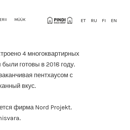
ERII
MÜÜK
ET
RU
FI
EN
строено 4 многоквартирных
были готовы в 2018 году.
заканчивая пентхаусом с
канный вкус.
тся фирма Nord Projekt.
isvara.