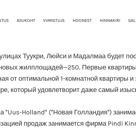
ОБЗОР
STUS
ASUKOHT
VIIMISTLUS
HOONEST
HINNAKIRI
GAL
 улицах Туукри, Люйси и Мадалмаа будет по
новых жилплощадей—250. Первые квартиры 
ная от оптимальной 1-комнатной квартиры и 
ре, который удовлетворит даже самый изыс
 "Uus-Holland" ("Новая Голландия") занимае
зацией продаж занимается фирма Pindi Kinn