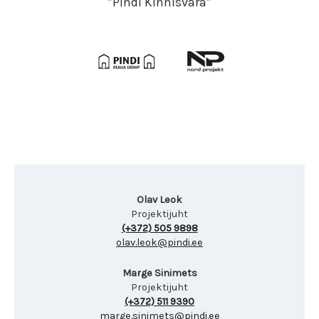
”Pindi Kinnisvara”
Olav Leok
Projektijuht
(+372) 505 9898
olav.leok@pindi.ee
Marge Sinimets
Projektijuht
(+372) 511 9390
marge.sinimets@pindi.ee