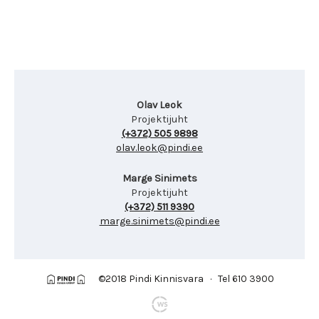
Olav Leok
Projektijuht
(+372) 505 9898
olav.leok@pindi.ee
Marge Sinimets
Projektijuht
(+372) 511 9390
marge.sinimets@pindi.ee
©2018 Pindi Kinnisvara · Tel 610 3900