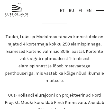
ET
RU
FI
EN
ÜLEVAADE
Tuukri, Lüüsi ja Madalmaa tänava kinnistutele on
rajatud 4 kortermaja kokku 250 elamispinnaga.
Esimesed korterid valmisid 2018. aastal. Korterite
valik algab optimaalsest 1-toalisest
elamispinnast ja lõpeb merevaatega
penthouse’iga, mis vastab ka kõige nõudlikumale
maitsele.
Uus-Hollandi elurajooni on projekteerinud Nord
Projekt. Müüki korraldab Pindi Kinnisvara. Arendab