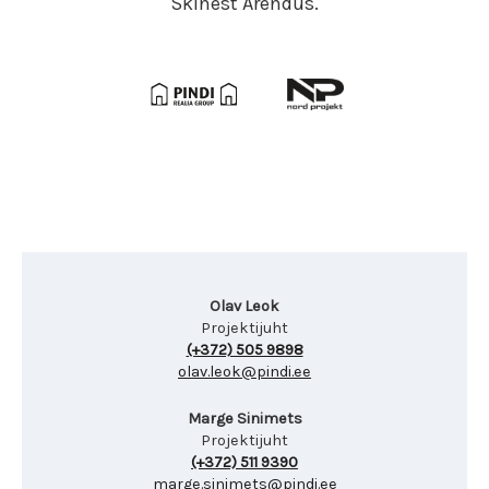
Skinest Arendus.
Olav Leok
Projektijuht
(+372) 505 9898
olav.leok@pindi.ee
Marge Sinimets
Projektijuht
(+372) 511 9390
marge.sinimets@pindi.ee