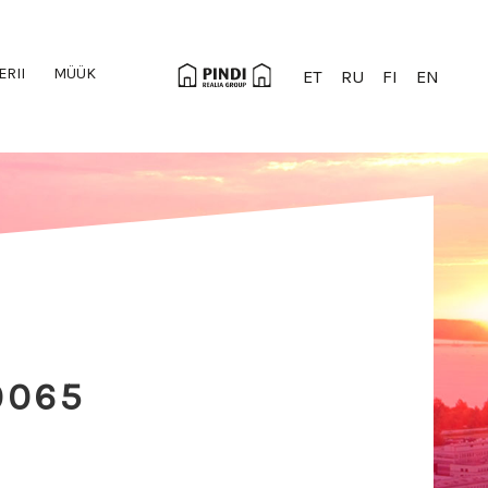
ERII
MÜÜK
ET
RU
FI
EN
0065