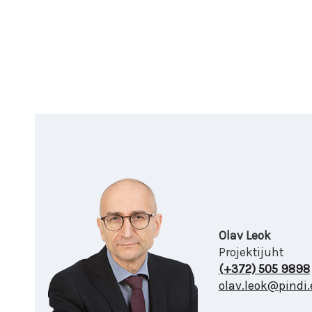
Olav Leok
Projektijuht
(+372) 505 9898
olav.leok@pindi.