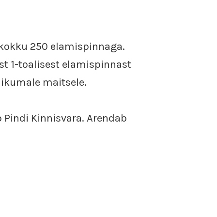
a kokku 250 elamispinnaga.
st 1-toalisest elamispinnast
likumale maitsele.
b Pindi Kinnisvara. Arendab