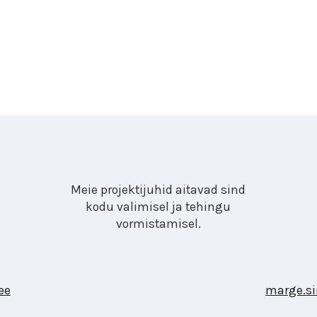
Meie projektijuhid aitavad sind
kodu valimisel ja tehingu
vormistamisel.
ee
marge.si