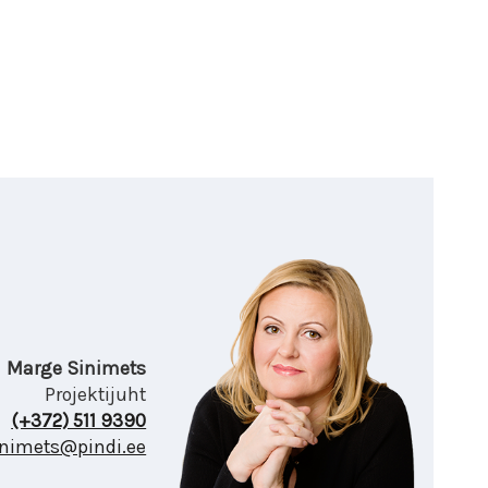
Marge Sinimets
Projektijuht
(+372) 511 9390
nimets@pindi.ee