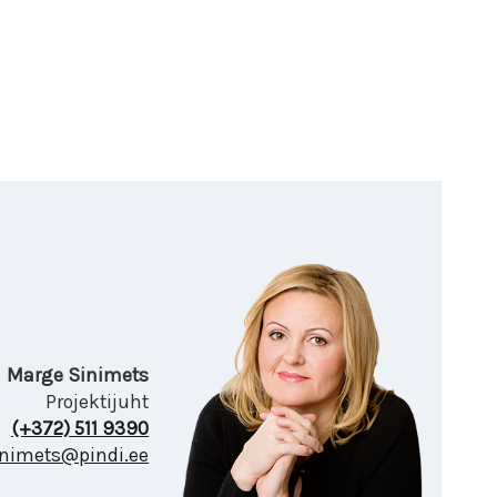
Marge Sinimets
Projektijuht
(+372) 511 9390
nimets@pindi.ee