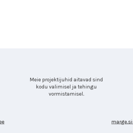
Meie projektijuhid aitavad sind
kodu valimisel ja tehingu
vormistamisel.
ee
marge.si