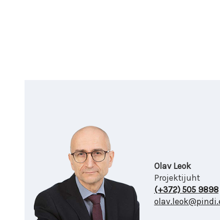
Olav Leok
Projektijuht
(+372) 505 9898
olav.leok@pindi.