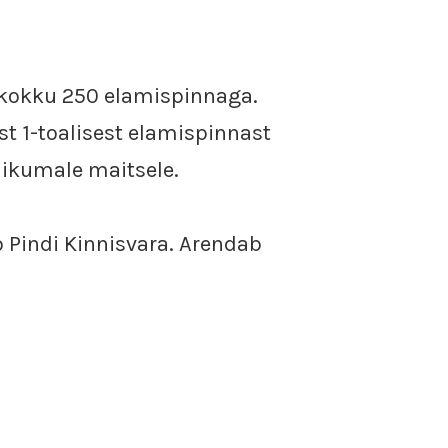
a kokku 250 elamispinnaga.
st 1-toalisest elamispinnast
likumale maitsele.
b Pindi Kinnisvara. Arendab