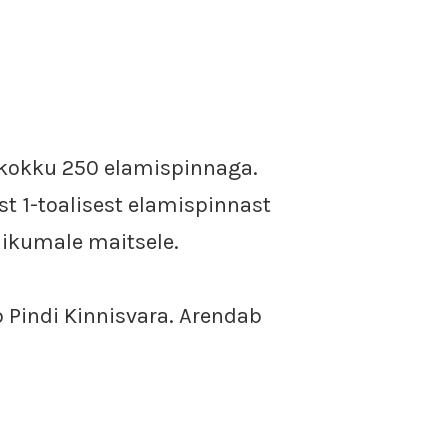
a kokku 250 elamispinnaga.
st 1-toalisest elamispinnast
likumale maitsele.
b Pindi Kinnisvara. Arendab