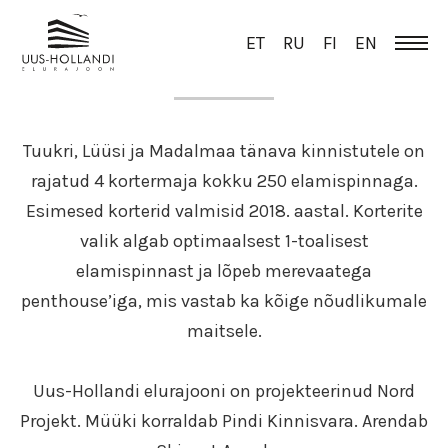
ET
RU
FI
EN
ÜLEVAADE
Tuukri, Lüüsi ja Madalmaa tänava kinnistutele on
rajatud 4 kortermaja kokku 250 elamispinnaga.
Esimesed korterid valmisid 2018. aastal. Korterite
valik algab optimaalsest 1-toalisest
elamispinnast ja lõpeb merevaatega
penthouse’iga, mis vastab ka kõige nõudlikumale
maitsele.
Uus-Hollandi elurajooni on projekteerinud Nord
Projekt. Müüki korraldab Pindi Kinnisvara. Arendab