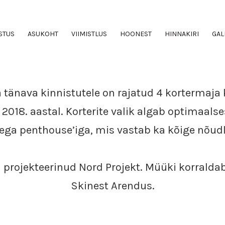
ÜLEVAADE
STUS
ASUKOHT
VIIMISTLUS
HOONEST
HINNAKIRI
GAL
 tänava kinnistutele on rajatud 4 kortermaj
2018. aastal. Korterite valik algab optimaalse
ega penthouse’iga, mis vastab ka kõige nõud
 projekteerinud Nord Projekt. Müüki korralda
Skinest Arendus.