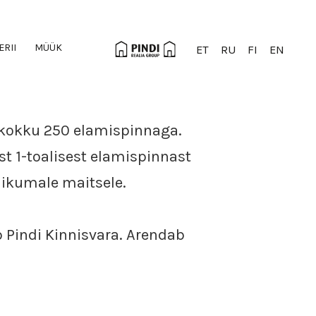
ERII
MÜÜK
ET
RU
FI
EN
a kokku 250 elamispinnaga.
st 1-toalisest elamispinnast
likumale maitsele.
b Pindi Kinnisvara. Arendab