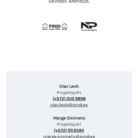
Skinest Arendus.
Olav Leok
Projektijuht
(+372) 505 9898
olav.leok@pindi.ee
Marge Sinimets
Projektijuht
(+372) 511 9390
marge.sinimets@pindi.ee