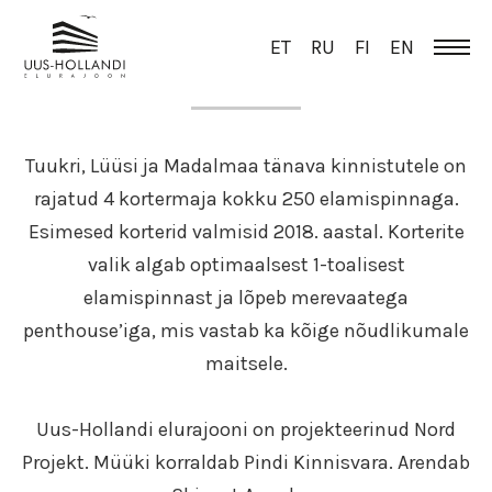
ET
RU
FI
EN
ÜLEVAADE
Tuukri, Lüüsi ja Madalmaa tänava kinnistutele on
rajatud 4 kortermaja kokku 250 elamispinnaga.
Esimesed korterid valmisid 2018. aastal. Korterite
valik algab optimaalsest 1-toalisest
elamispinnast ja lõpeb merevaatega
penthouse’iga, mis vastab ka kõige nõudlikumale
maitsele.
Uus-Hollandi elurajooni on projekteerinud Nord
Projekt. Müüki korraldab Pindi Kinnisvara. Arendab