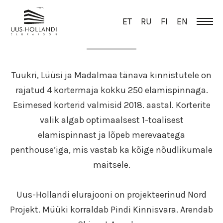
ET
RU
FI
EN
ÜLEVAADE
Tuukri, Lüüsi ja Madalmaa tänava kinnistutele on
rajatud 4 kortermaja kokku 250 elamispinnaga.
Esimesed korterid valmisid 2018. aastal. Korterite
valik algab optimaalsest 1-toalisest
elamispinnast ja lõpeb merevaatega
penthouse’iga, mis vastab ka kõige nõudlikumale
maitsele.
Uus-Hollandi elurajooni on projekteerinud Nord
Projekt. Müüki korraldab Pindi Kinnisvara. Arendab