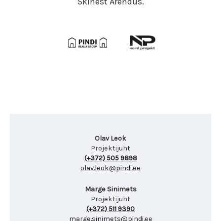
Skinest Arendus.
Olav Leok
Projektijuht
(+372) 505 9898
olav.leok@pindi.ee
Marge Sinimets
Projektijuht
(+372) 511 9390
marge.sinimets@pindi.ee