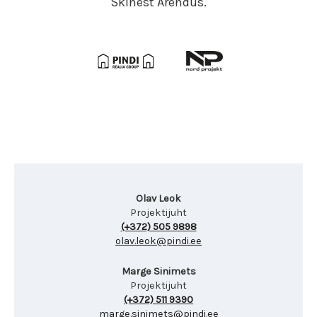
Skinest Arendus.
Olav Leok
Projektijuht
(+372) 505 9898
olav.leok@pindi.ee
Marge Sinimets
Projektijuht
(+372) 511 9390
marge.sinimets@pindi.ee