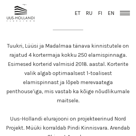
ET
RU
FI
EN
ÜLEVAADE
Tuukri, Lüüsi ja Madalmaa tänava kinnistutele on
rajatud 4 kortermaja kokku 250 elamispinnaga.
Esimesed korterid valmisid 2018. aastal. Korterite
valik algab optimaalsest 1-toalisest
elamispinnast ja lõpeb merevaatega
penthouse’iga, mis vastab ka kõige nõudlikumale
maitsele.
Uus-Hollandi elurajooni on projekteerinud Nord
Projekt. Müüki korraldab Pindi Kinnisvara. Arendab