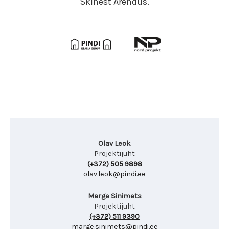
Skinest Arendus.
Olav Leok
Projektijuht
(+372) 505 9898
olav.leok@pindi.ee
Marge Sinimets
Projektijuht
(+372) 511 9390
marge.sinimets@pindi.ee