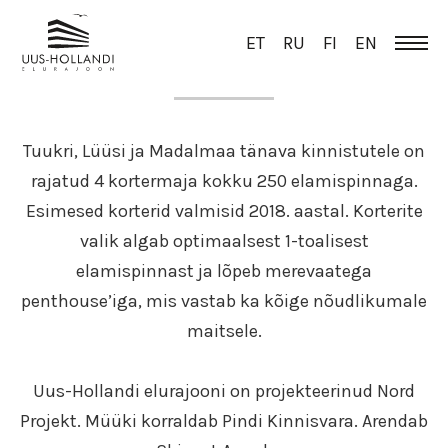
ET
RU
FI
EN
ÜLEVAADE
Tuukri, Lüüsi ja Madalmaa tänava kinnistutele on
rajatud 4 kortermaja kokku 250 elamispinnaga.
Esimesed korterid valmisid 2018. aastal. Korterite
valik algab optimaalsest 1-toalisest
elamispinnast ja lõpeb merevaatega
penthouse’iga, mis vastab ka kõige nõudlikumale
maitsele.
Uus-Hollandi elurajooni on projekteerinud Nord
Projekt. Müüki korraldab Pindi Kinnisvara. Arendab