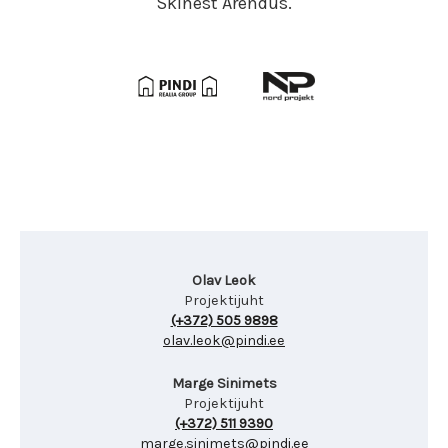
Skinest Arendus.
Olav Leok
Projektijuht
(+372) 505 9898
olav.leok@pindi.ee
Marge Sinimets
Projektijuht
(+372) 511 9390
marge.sinimets@pindi.ee