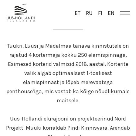
ET
RU
FI
EN
ÜLEVAADE
Tuukri, Lüüsi ja Madalmaa tänava kinnistutele on
rajatud 4 kortermaja kokku 250 elamispinnaga.
Esimesed korterid valmisid 2018. aastal. Korterite
valik algab optimaalsest 1-toalisest
elamispinnast ja lõpeb merevaatega
penthouse’iga, mis vastab ka kõige nõudlikumale
maitsele.
Uus-Hollandi elurajooni on projekteerinud Nord
Projekt. Müüki korraldab Pindi Kinnisvara. Arendab