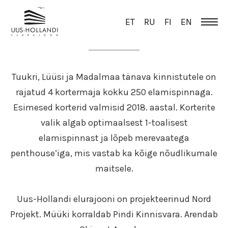
ET
RU
FI
EN
ÜLEVAADE
Tuukri, Lüüsi ja Madalmaa tänava kinnistutele on
rajatud 4 kortermaja kokku 250 elamispinnaga.
Esimesed korterid valmisid 2018. aastal. Korterite
valik algab optimaalsest 1-toalisest
elamispinnast ja lõpeb merevaatega
penthouse’iga, mis vastab ka kõige nõudlikumale
maitsele.
Uus-Hollandi elurajooni on projekteerinud Nord
Projekt. Müüki korraldab Pindi Kinnisvara. Arendab