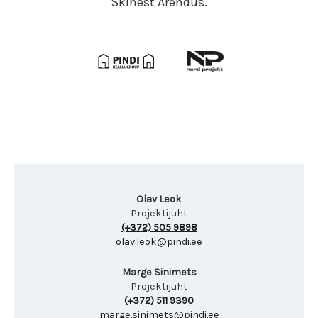
Skinest Arendus.
Olav Leok
Projektijuht
(+372) 505 9898
olav.leok@pindi.ee
Marge Sinimets
Projektijuht
(+372) 511 9390
marge.sinimets@pindi.ee