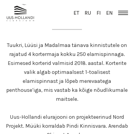
ET
RU
FI
EN
ÜLEVAADE
Tuukri, Lüüsi ja Madalmaa tänava kinnistutele on
rajatud 4 kortermaja kokku 250 elamispinnaga.
Esimesed korterid valmisid 2018. aastal. Korterite
valik algab optimaalsest 1-toalisest
elamispinnast ja lõpeb merevaatega
penthouse’iga, mis vastab ka kõige nõudlikumale
maitsele.
Uus-Hollandi elurajooni on projekteerinud Nord
Projekt. Müüki korraldab Pindi Kinnisvara. Arendab