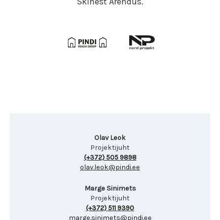
Skinest Arendus.
Olav Leok
Projektijuht
(+372) 505 9898
olav.leok@pindi.ee
Marge Sinimets
Projektijuht
(+372) 511 9390
marge.sinimets@pindi.ee