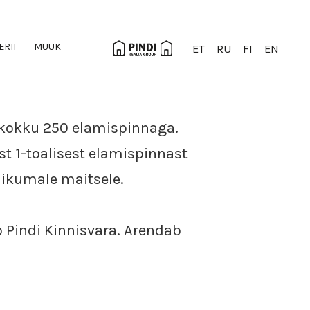
ERII
MÜÜK
ET
RU
FI
EN
a kokku 250 elamispinnaga.
st 1-toalisest elamispinnast
likumale maitsele.
b Pindi Kinnisvara. Arendab