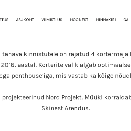
ÜLEVAADE
STUS
ASUKOHT
VIIMISTLUS
HOONEST
HINNAKIRI
GAL
 tänava kinnistutele on rajatud 4 kortermaj
2018. aastal. Korterite valik algab optimaalse
ega penthouse’iga, mis vastab ka kõige nõud
 projekteerinud Nord Projekt. Müüki korralda
Skinest Arendus.