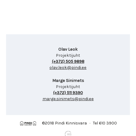
Olav Leok
Projektijuht
(+372) 505 9898
olav.leok@pindi.ee
Marge Sinimets
Projektijuht
(+372) 511 9390
marge.sinimets@pindi.ee
©2018 Pindi Kinnisvara · Tel 610 3900